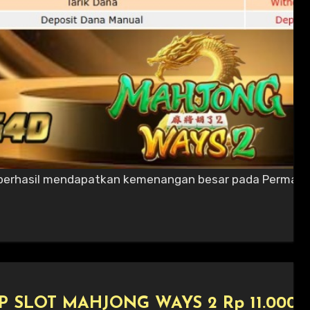
 berhasil mendapatkan kemenangan besar pada Permai
 SLOT MAHJONG WAYS 2 Rp 11.000.0