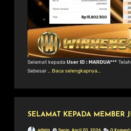
Selamat kepada
User ID : MARDUA***
Tela
Sebesar …
Baca selengkapnya...
SELAMAT KEPADA MEMBER JP
admin
Senin, April 20, 2026
0
Koment