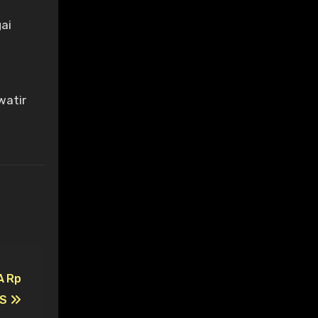
ai
watir
A Rp
AS