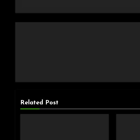
Related Post