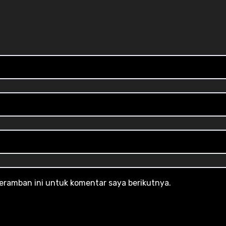
eramban ini untuk komentar saya berikutnya.