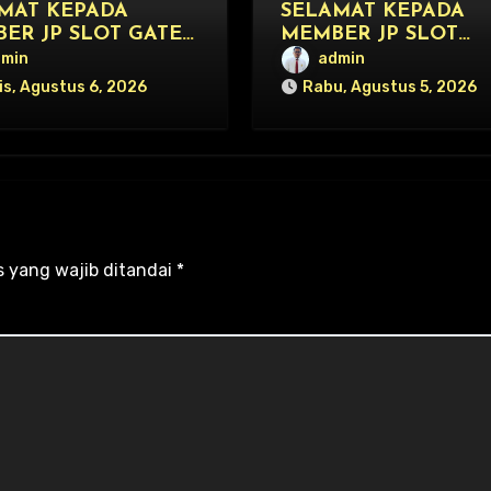
MAT KEPADA
SELAMAT KEPADA
ER JP SLOT GATES
MEMBER JP SLOT
LYMPUS 1000
MAHJONG WAYS IV
dmin
admin
 Rp 13.471.000,-
TOTAL Rp 13.471.000,-
s, Agustus 6, 2026
Rabu, Agustus 5, 2026
AS
LUNAS
 yang wajib ditandai
*