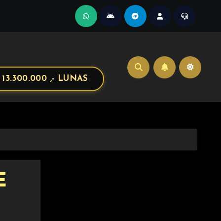
.300.000 ,- LUNAS
E