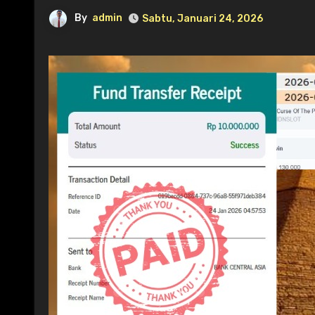
By
admin
Sabtu, Januari 24, 2026