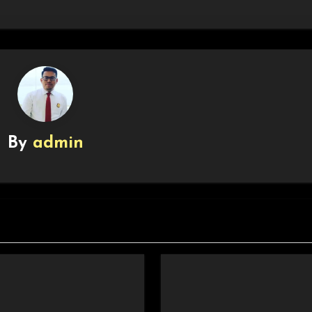
By
admin