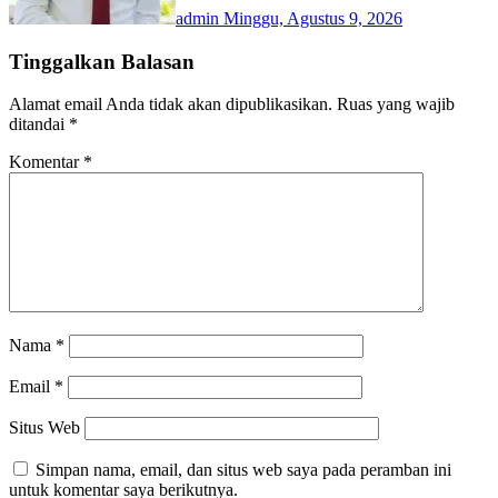
admin
Minggu, Agustus 9, 2026
Tinggalkan Balasan
Alamat email Anda tidak akan dipublikasikan.
Ruas yang wajib
ditandai
*
Komentar
*
Nama
*
Email
*
Situs Web
Simpan nama, email, dan situs web saya pada peramban ini
untuk komentar saya berikutnya.