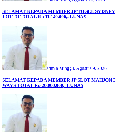
SELAMAT KEPADA MEMBER JP TOGEL SYDNEY
LOTTO TOTAL Rp 11.140.000,- LUNAS
admin
Minggu, Agustus 9, 2026
SELAMAT KEPADA MEMBER JP SLOT MAHJONG
WAYS TOTAL Rp 20.000.000,- LUNAS