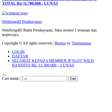
TOTAL Rp 11.700.000,- LUNAS
Winheng4D Pembayaran
WinHeng4D Bukti Pembayaran, Situs nomor 1 teraman dan
terpercaya.
Copyright © All rights reserved
|
Blogus
by
Themeansar
.
LOGIN
DAFTAR
SELAMAT KEPADA MEMBER JP SLOT WILD
BANDITO Rp. 13.300.000 ,- LUNAS
Cari untuk: