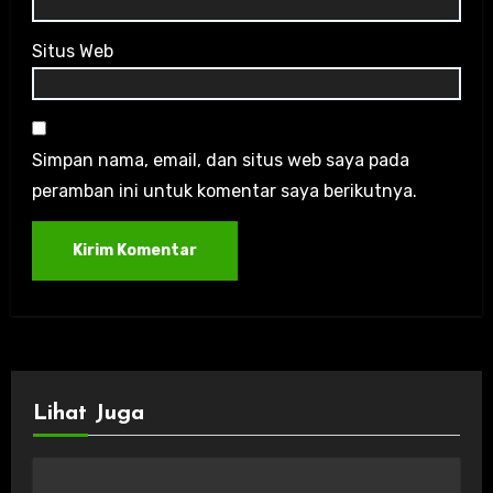
Situs Web
Simpan nama, email, dan situs web saya pada
peramban ini untuk komentar saya berikutnya.
Lihat Juga