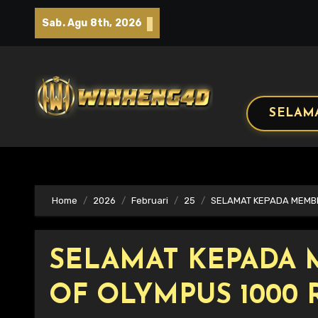
Skip
Sab. Agu 8th, 2026
to
content
SELAMA
Home
2026
Februari
25
SELAMAT KEPADA MEMBER
SELAMAT KEPADA 
OF OLYMPUS 1000 Rp