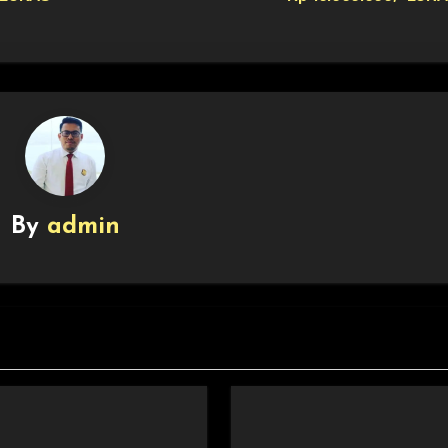
By
admin