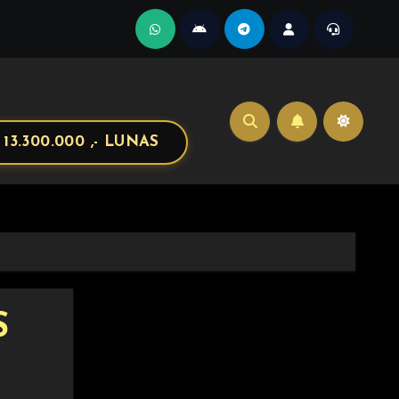
.300.000 ,- LUNAS
S