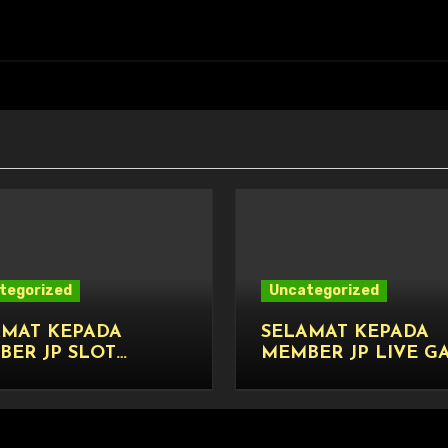
tegorized
Uncategorized
AMAT KEPADA
SELAMAT KEPADA
ER JP SLOT
MEMBER JP LIVE G
JONG WINS 3
24D SPIN TOTAL Rp
K SCATTER TOTAL
11.500.000,- LUNAS
0.000.000,- LUNAS