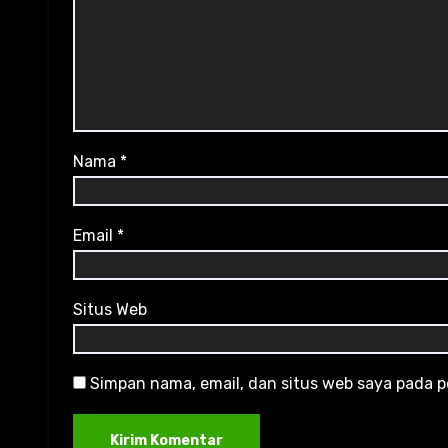
Nama
*
Email
*
Situs Web
Simpan nama, email, dan situs web saya pada p