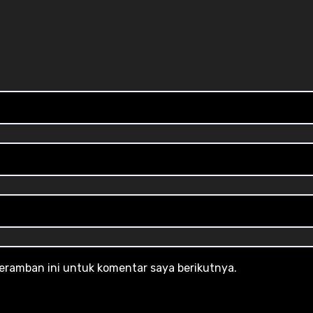
eramban ini untuk komentar saya berikutnya.