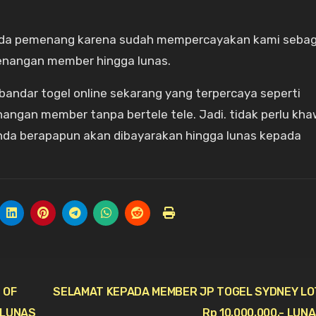
ada pemenang karena sudah mempercayakan kami sebag
nangan member hingga lunas.
bandar togel online sekarang yang terpercaya seperti
ngan member tanpa bertele tele. Jadi. tidak perlu kha
da berapapun akan dibayarakan hingga lunas kepada
 OF
SELAMAT KEPADA MEMBER JP TOGEL SYDNEY L
 LUNAS
Rp 10.000.000,- LUN