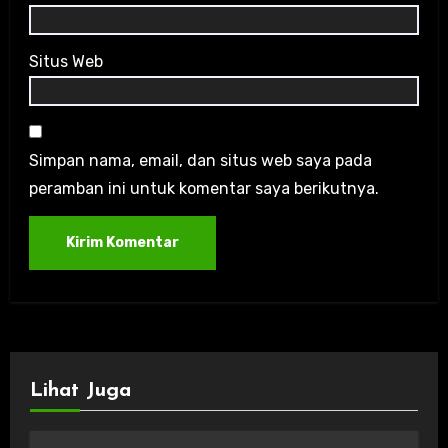
Situs Web
Simpan nama, email, dan situs web saya pada
peramban ini untuk komentar saya berikutnya.
Lihat Juga