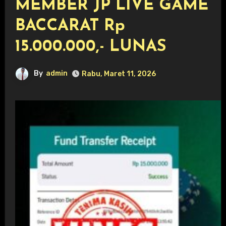
MEMBER JP LIVE GAME
BACCARAT Rp
15.000.000,- LUNAS
By
admin
Rabu, Maret 11, 2026