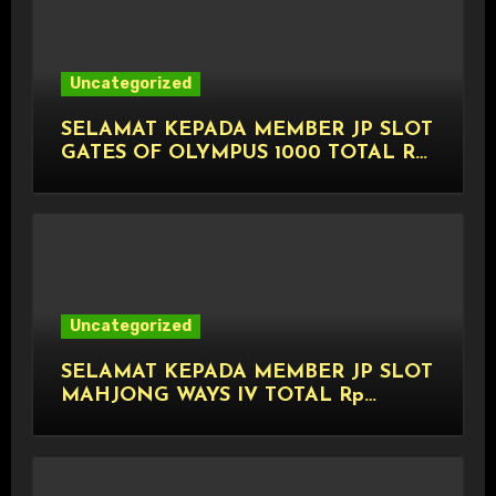
Uncategorized
SELAMAT KEPADA MEMBER JP SLOT
GATES OF OLYMPUS 1000 TOTAL Rp
13.471.000,- LUNAS
Uncategorized
SELAMAT KEPADA MEMBER JP SLOT
MAHJONG WAYS IV TOTAL Rp
13.471.000,- LUNAS