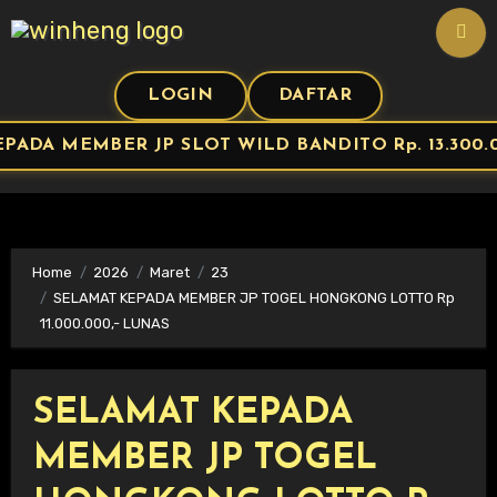
Skip
to
content
LOGIN
DAFTAR
PADA MEMBER JP SLOT WILD BANDITO Rp. 13.300.0
Home
2026
Maret
23
SELAMAT KEPADA MEMBER JP TOGEL HONGKONG LOTTO Rp
11.000.000,- LUNAS
SELAMAT KEPADA
MEMBER JP TOGEL