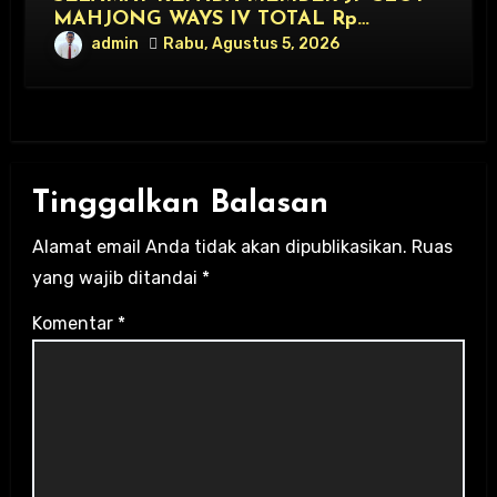
MAHJONG WAYS IV TOTAL Rp
13.471.000,- LUNAS
admin
Rabu, Agustus 5, 2026
Tinggalkan Balasan
Alamat email Anda tidak akan dipublikasikan.
Ruas
yang wajib ditandai
*
Komentar
*