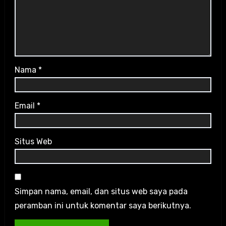
Nama
*
Email
*
Situs Web
Simpan nama, email, dan situs web saya pada
peramban ini untuk komentar saya berikutnya.