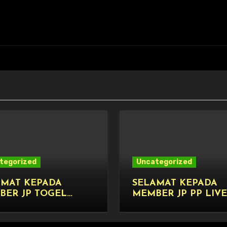
tegorized
Uncategorized
AMAT KEPADA
SELAMAT KEPADA
BER JP TOGEL
MEMBER JP PP LIVE
APORE TOTAL Rp
MEGAWHEEL TOTAL
10.000,- LUNAS
11.000.000,- LUNAS