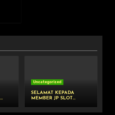
Uncategorized
SELAMAT KEPADA
MEMBER JP SLOT
 Rp
MAHJONG WINS 3
BLACK SCATTER TOTAL
Rp 10.000.000,- LUNAS