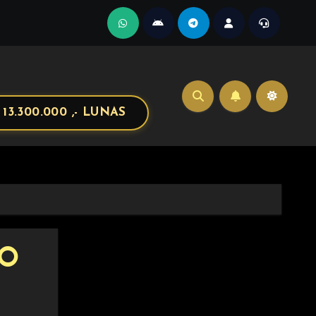
.300.000 ,- LUNAS
TO