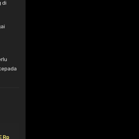
 di
ai
rlu
 kepada
E Rp