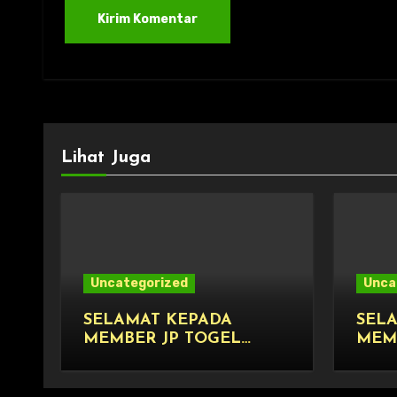
Lihat Juga
Uncategorized
Unca
SELAMAT KEPADA
SEL
MEMBER JP TOGEL
MEM
JEPANG TOTAL Rp
SING
11.700.000,- LUNAS
33.5