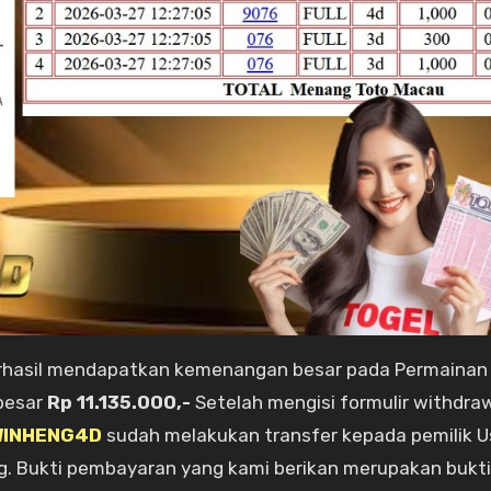
erhasil mendapatkan kemenangan besar pada Permaina
besar
Rp 11.135.000,-
Setelah mengisi formulir withdra
WINHENG4D
sudah melakukan transfer kepada pemilik Us
g. Bukti pembayaran yang kami berikan merupakan bukti