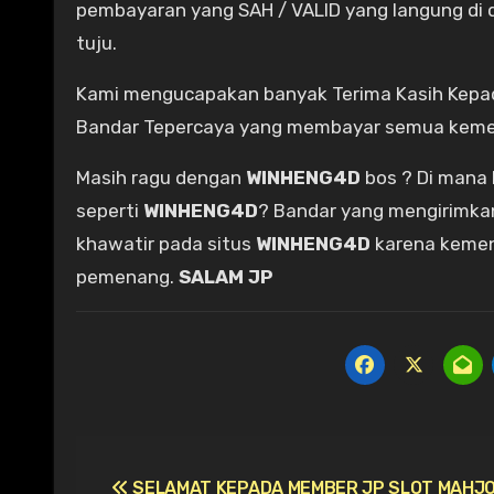
pembayaran yang SAH / VALID yang langung di d
tuju.
Kami mengucapakan banyak Terima Kasih Kep
Bandar Tepercaya yang membayar semua keme
Masih ragu dengan
WINHENG4D
bos ? Di mana 
seperti
WINHENG4D
? Bandar yang mengirimkan
khawatir pada situs
WINHENG4D
karena kemen
pemenang.
SALAM JP
Navigasi
SELAMAT KEPADA MEMBER JP SLOT MAHJ