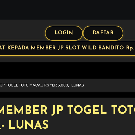
LOGIN
DAFTAR
T KEPADA MEMBER JP SLOT WILD BANDITO Rp. 13
P TOGEL TOTO MACAU Rp 11.135.000,- LUNAS
MEMBER JP TOGEL TO
0,- LUNAS