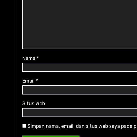
Nama
*
Email
*
Situs Web
Simpan nama, email, dan situs web saya pada p