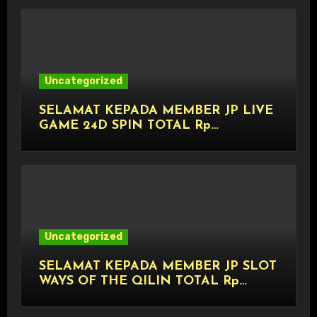
Uncategorized
SELAMAT KEPADA MEMBER JP LIVE
GAME 24D SPIN TOTAL Rp
11.500.000,- LUNAS
Uncategorized
SELAMAT KEPADA MEMBER JP SLOT
WAYS OF THE QILIN TOTAL Rp
15.000.000,- LUNAS