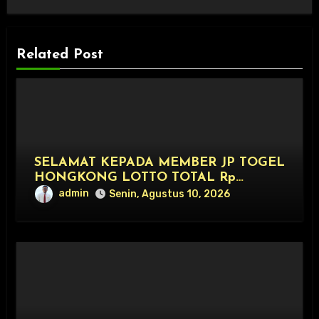
Related Post
SELAMAT KEPADA MEMBER JP TOGEL
HONGKONG LOTTO TOTAL Rp
11.700.000,- LUNAS
admin
Senin, Agustus 10, 2026