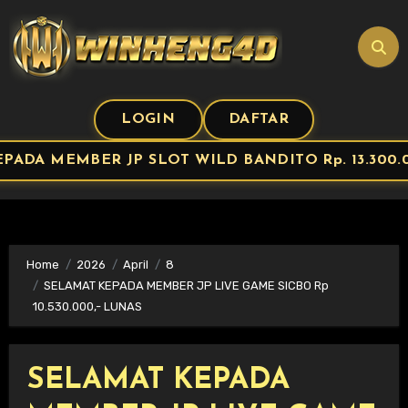
Skip
to
content
LOGIN
DAFTAR
PADA MEMBER JP SLOT WILD BANDITO Rp. 13.300.0
Home
2026
April
8
SELAMAT KEPADA MEMBER JP LIVE GAME SICBO Rp
10.530.000,- LUNAS
SELAMAT KEPADA