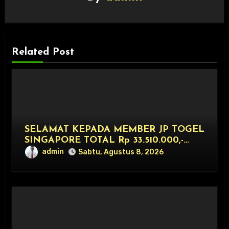
Related Post
SELAMAT KEPADA MEMBER JP TOGEL
SINGAPORE TOTAL Rp 33.510.000,-
LUNAS
admin
Sabtu, Agustus 8, 2026