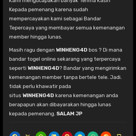
Kami mengucapakan banyak Terima Kasih
Kepada pemenang karena sudah
mempercayakan kami sebagai Bandar
Tepercaya yang membayar semua kemenangan
member hingga lunas.
Masih ragu dengan
WINHENG4D
bos ? Di mana
bandar togel online sekarang yang terpercaya
seperti
WINHENG4D
? Bandar yang mengirimkan
kemenangan member tanpa bertele tele. Jadi.
tidak perlu khawatir pada
situs
WINHENG4D
karena kemenangan anda
berapapun akan dibayarakan hingga lunas
kepada pemenang.
SALAM JP