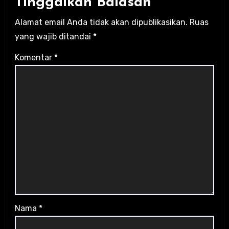
Tinggalkan Balasan
Alamat email Anda tidak akan dipublikasikan.
Ruas
yang wajib ditandai
*
Komentar
*
Nama
*