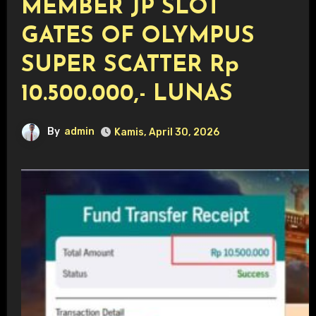
MEMBER JP SLOT
GATES OF OLYMPUS
SUPER SCATTER Rp
10.500.000,- LUNAS
By
admin
Kamis, April 30, 2026