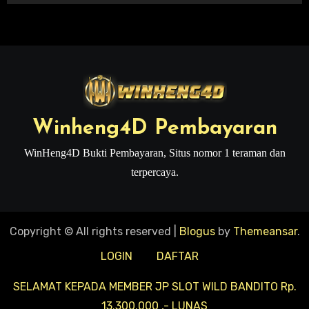
Winheng4D Pembayaran
WinHeng4D Bukti Pembayaran, Situs nomor 1 teraman dan
terpercaya.
Copyright © All rights reserved
|
Blogus
by
Themeansar
.
LOGIN
DAFTAR
SELAMAT KEPADA MEMBER JP SLOT WILD BANDITO Rp.
13.300.000 ,- LUNAS