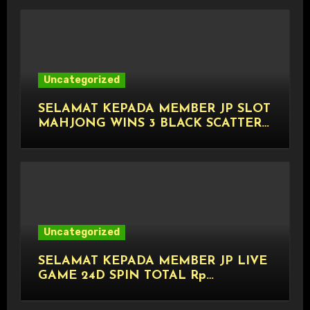
Uncategorized
SELAMAT KEPADA MEMBER JP SLOT
MAHJONG WINS 3 BLACK SCATTER
TOTAL Rp 10.000.000,- LUNAS
Uncategorized
SELAMAT KEPADA MEMBER JP LIVE
GAME 24D SPIN TOTAL Rp
11.500.000,- LUNAS