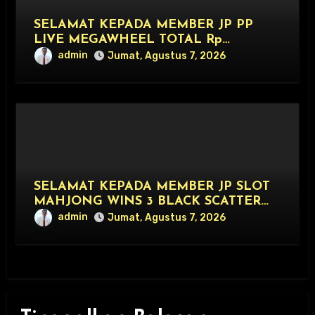
SELAMAT KEPADA MEMBER JP PP
LIVE MEGAWHEEL TOTAL Rp
11.000.000,- LUNAS
admin
Jumat, Agustus 7, 2026
SELAMAT KEPADA MEMBER JP SLOT
MAHJONG WINS 3 BLACK SCATTER
TOTAL Rp 10.000.000,- LUNAS
admin
Jumat, Agustus 7, 2026