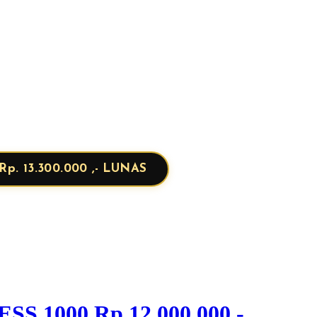
 13.300.000 ,- LUNAS
1000 Rp 12.000.000,-