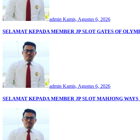
admin
Kamis, Agustus 6, 2026
SELAMAT KEPADA MEMBER JP SLOT GATES OF OLYMPUS 
admin
Kamis, Agustus 6, 2026
SELAMAT KEPADA MEMBER JP SLOT MAHJONG WAYS IV 