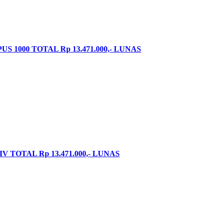
1000 TOTAL Rp 13.471.000,- LUNAS
TOTAL Rp 13.471.000,- LUNAS