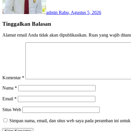
admin
Rabu, Agustus 5, 2026
Tinggalkan Balasan
Alamat email Anda tidak akan dipublikasikan.
Ruas yang wajib ditan
Komentar
*
Nama
*
Email
*
Situs Web
Simpan nama, email, dan situs web saya pada peramban ini untuk