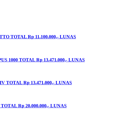
 TOTAL Rp 11.100.000,- LUNAS
1000 TOTAL Rp 13.471.000,- LUNAS
TOTAL Rp 13.471.000,- LUNAS
TAL Rp 20.000.000,- LUNAS