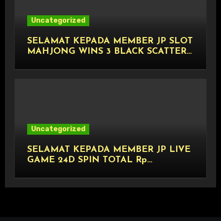
Uncategorized
SELAMAT KEPADA MEMBER JP SLOT
MAHJONG WINS 3 BLACK SCATTER
TOTAL Rp 10.000.000,- LUNAS
Uncategorized
SELAMAT KEPADA MEMBER JP LIVE
GAME 24D SPIN TOTAL Rp
11.500.000,- LUNAS