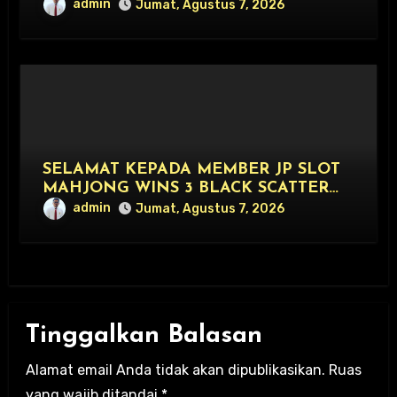
11.000.000,- LUNAS
admin
Jumat, Agustus 7, 2026
SELAMAT KEPADA MEMBER JP SLOT
MAHJONG WINS 3 BLACK SCATTER
TOTAL Rp 10.000.000,- LUNAS
admin
Jumat, Agustus 7, 2026
Tinggalkan Balasan
Alamat email Anda tidak akan dipublikasikan.
Ruas
yang wajib ditandai
*