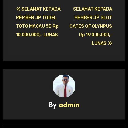
Navigasi
SELAMAT KEPADA
SELAMAT KEPADA
pos
MEMBER JP TOGEL
MEMBER JP SLOT
TOTO MACAU 5D Rp
GATES OF OLYMPUS
10.000.000,- LUNAS
Rp 19.000.000,-
LUNAS
By
admin