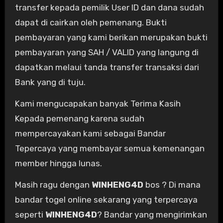
transfer kepada pemilik User ID dan dana sudah
dapat di cairkan oleh pemenang. Bukti
pembayaran yang kami berikan merupakan bukti
pembayaran yang SAH / VALID yang langung di
dapatkan melaui tanda transfer transaksi dari
Bank yang di tuju.
Kami mengucapakan banyak Terima Kasih
Kepada pemenang karena sudah
mempercayakan kami sebagai Bandar
Tepercaya yang membayar semua kemenangan
member hingga lunas.
Masih ragu dengan
WINHENG4D
bos ? Di mana
bandar togel online sekarang yang terpercaya
seperti
WINHENG4D
? Bandar yang mengirimkan