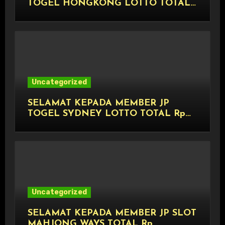
TOGEL HONGKONG LOTTO TOTAL
Rp 11.700.000,- LUNAS
Uncategorized
SELAMAT KEPADA MEMBER JP
TOGEL SYDNEY LOTTO TOTAL Rp
11.140.000,- LUNAS
Uncategorized
SELAMAT KEPADA MEMBER JP SLOT
MAHJONG WAYS TOTAL Rp