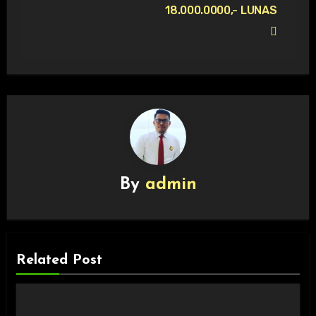
18.000.0000,- LUNAS
By
admin
Related Post