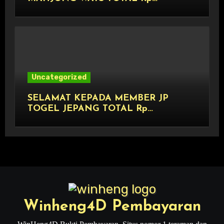
20.000.000,- LUNAS
Uncategorized
SELAMAT KEPADA MEMBER JP
TOGEL JEPANG TOTAL Rp
11.700.000,- LUNAS
Winheng4D Pembayaran