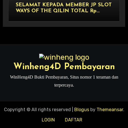
SELAMAT KEPADA MEMBER JP SLOT
WAYS OF THE QILIN TOTAL Rp
15.000.000,- LUNAS
Winheng4D Pembayaran
WinHeng4D Bukti Pembayaran, Situs nomor 1 teraman dan
terpercaya.
Copyright © All rights reserved
|
Blogus
by
Themeansar
.
LOGIN
DAFTAR