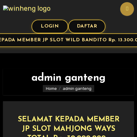
Skip
to
content
LOGIN
DAFTAR
PADA MEMBER JP SLOT WILD BANDITO Rp. 13.300.0
admin ganteng
Home
admin ganteng
SELAMAT KEPADA MEMBER
JP SLOT MAHJONG WAYS