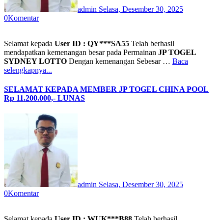
admin
Selasa, Desember 30, 2025
0
Komentar
Selamat kepada
User ID : QY***SA55
Telah berhasil
mendapatkan kemenangan besar pada Permainan
JP TOGEL
SYDNEY LOTTO
Dengan kemenangan Sebesar …
Baca
selengkapnya...
SELAMAT KEPADA MEMBER JP TOGEL CHINA POOL
Rp 11.200.000,- LUNAS
admin
Selasa, Desember 30, 2025
0
Komentar
Selamat kepada
User ID : WUK***B88
Telah berhasil