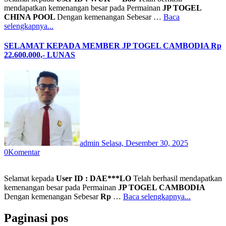
mendapatkan kemenangan besar pada Permainan
JP TOGEL
CHINA POOL
Dengan kemenangan Sebesar …
Baca
selengkapnya...
SELAMAT KEPADA MEMBER JP TOGEL CAMBODIA Rp
22.600.000,- LUNAS
admin
Selasa, Desember 30, 2025
0
Komentar
Selamat kepada
User ID : DAE***LO
Telah berhasil mendapatkan
kemenangan besar pada Permainan
JP TOGEL CAMBODIA
Dengan kemenangan Sebesar
Rp
…
Baca selengkapnya...
Paginasi pos