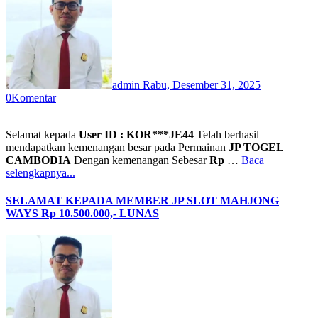
admin
Rabu, Desember 31, 2025
0
Komentar
Selamat kepada
User ID : KOR***JE44
Telah berhasil
mendapatkan kemenangan besar pada Permainan
JP TOGEL
CAMBODIA
Dengan kemenangan Sebesar
Rp
…
Baca
selengkapnya...
SELAMAT KEPADA MEMBER JP SLOT MAHJONG
WAYS Rp 10.500.000,- LUNAS