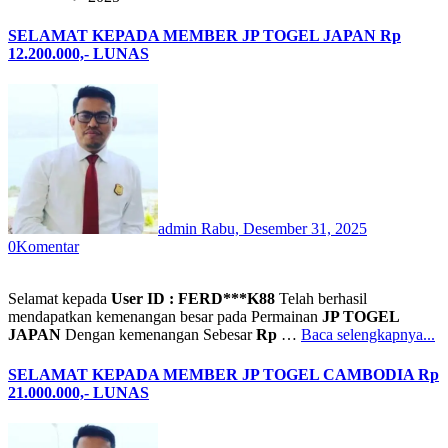
SELAMAT KEPADA MEMBER JP TOGEL JAPAN Rp
12.200.000,- LUNAS
admin
Rabu, Desember 31, 2025
0
Komentar
Selamat kepada
User ID : FERD***K88
Telah berhasil
mendapatkan kemenangan besar pada Permainan
JP TOGEL
JAPAN
Dengan kemenangan Sebesar
Rp
…
Baca selengkapnya...
SELAMAT KEPADA MEMBER JP TOGEL CAMBODIA Rp
21.000.000,- LUNAS