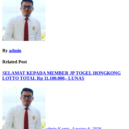
By
admin
Related Post
SELAMAT KEPADA MEMBER JP TOGEL HONGKONG
LOTTO TOTAL Rp 11.100.000,- LUNAS
admin
Kamis, Agustus 6, 2026