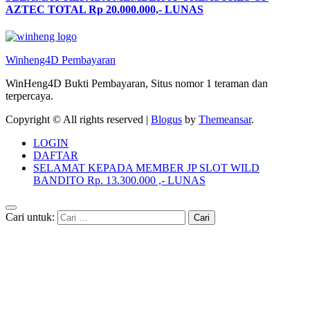
AZTEC TOTAL Rp 20.000.000,- LUNAS
Winheng4D Pembayaran
WinHeng4D Bukti Pembayaran, Situs nomor 1 teraman dan
terpercaya.
Copyright © All rights reserved
|
Blogus
by
Themeansar
.
LOGIN
DAFTAR
SELAMAT KEPADA MEMBER JP SLOT WILD
BANDITO Rp. 13.300.000 ,- LUNAS
Cari untuk: