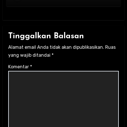
Tinggalkan Balasan
Alamat email Anda tidak akan dipublikasikan.
Ruas
yang wajib ditandai
*
Komentar
*