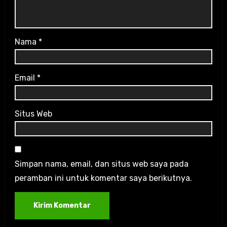
Nama
*
Email
*
Situs Web
Simpan nama, email, dan situs web saya pada
peramban ini untuk komentar saya berikutnya.