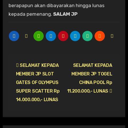
berapapun akan dibayarakan hingga lunas
kepada pemenang.
SALAM JP
Navigasi
SELAMAT KEPADA
SELAMAT KEPADA
pos
MEMBER JP SLOT
MEMBER JP TOGEL
GATES OF OLYMPUS
CHINA POOL Rp
SUPER SCATTER Rp
11.200.000,- LUNAS
14.000.000,- LUNAS