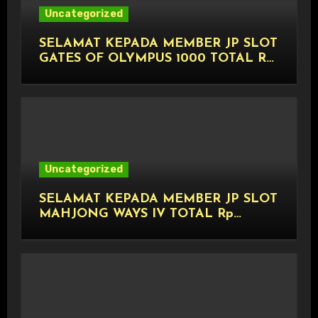
Uncategorized
SELAMAT KEPADA MEMBER JP SLOT
GATES OF OLYMPUS 1000 TOTAL Rp
13.471.000,- LUNAS
Uncategorized
SELAMAT KEPADA MEMBER JP SLOT
MAHJONG WAYS IV TOTAL Rp
13.471.000,- LUNAS