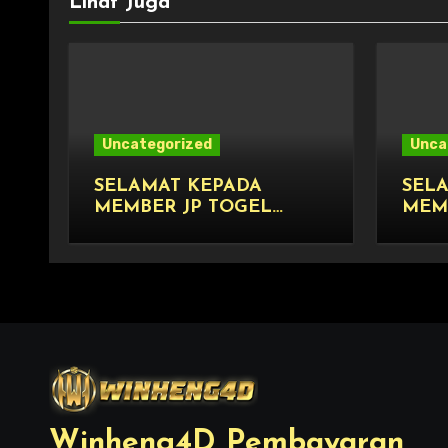
Lihat Juga
Uncategorized
Unca
SELAMAT KEPADA
SEL
MEMBER JP TOGEL
MEMB
SINGAPORE TOTAL Rp
MEG
33.510.000,- LUNAS
11.0
Winheng4D Pembayaran