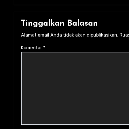
Tinggalkan Balasan
Alamat email Anda tidak akan dipublikasikan.
Ruas
Komentar
*