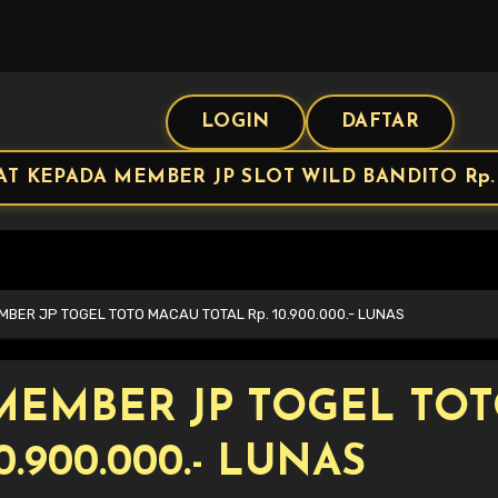
LOGIN
DAFTAR
T KEPADA MEMBER JP SLOT WILD BANDITO Rp. 13
BER JP TOGEL TOTO MACAU TOTAL Rp. 10.900.000.- LUNAS
MEMBER JP TOGEL TO
.900.000.- LUNAS