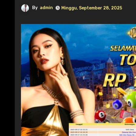
By
admin
Minggu, September 28, 2025