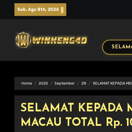
Skip
Sab. Agu 8th, 2026
to
content
SELAMA
Home
2025
September
28
SELAMAT KEPADA MEM
SELAMAT KEPADA 
MACAU TOTAL Rp. 10