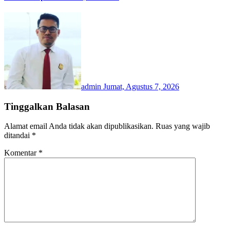
admin
Jumat, Agustus 7, 2026
Tinggalkan Balasan
Alamat email Anda tidak akan dipublikasikan.
Ruas yang wajib
ditandai
*
Komentar
*