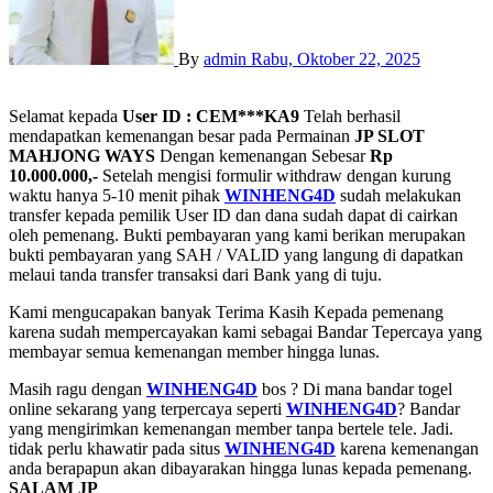
By
admin
Rabu, Oktober 22, 2025
Selamat kepada
User ID : CEM***KA9
Telah berhasil
mendapatkan kemenangan besar pada Permainan
JP SLOT
MAHJONG WAYS
Dengan kemenangan Sebesar
Rp
10.000.000,-
Setelah mengisi formulir withdraw dengan kurung
waktu hanya 5-10 menit pihak
WINHENG4D
sudah melakukan
transfer kepada pemilik User ID dan dana sudah dapat di cairkan
oleh pemenang. Bukti pembayaran yang kami berikan merupakan
bukti pembayaran yang SAH / VALID yang langung di dapatkan
melaui tanda transfer transaksi dari Bank yang di tuju.
Kami mengucapakan banyak Terima Kasih Kepada pemenang
karena sudah mempercayakan kami sebagai Bandar Tepercaya yang
membayar semua kemenangan member hingga lunas.
Masih ragu dengan
WINHENG4D
bos ? Di mana bandar togel
online sekarang yang terpercaya seperti
WINHENG4D
? Bandar
yang mengirimkan kemenangan member tanpa bertele tele. Jadi.
tidak perlu khawatir pada situs
WINHENG4D
karena kemenangan
anda berapapun akan dibayarakan hingga lunas kepada pemenang.
SALAM JP