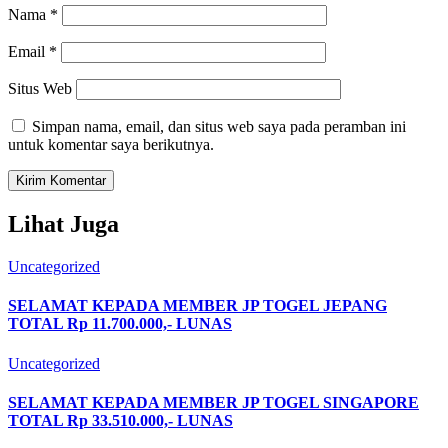
Nama
*
Email
*
Situs Web
Simpan nama, email, dan situs web saya pada peramban ini
untuk komentar saya berikutnya.
Lihat Juga
Uncategorized
SELAMAT KEPADA MEMBER JP TOGEL JEPANG
TOTAL Rp 11.700.000,- LUNAS
Uncategorized
SELAMAT KEPADA MEMBER JP TOGEL SINGAPORE
TOTAL Rp 33.510.000,- LUNAS