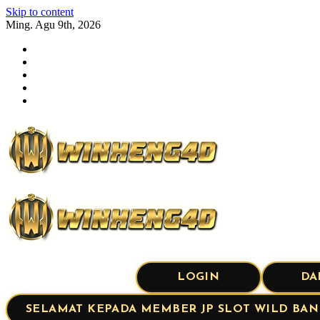
Skip to content
Ming. Agu 9th, 2026
Winheng4D Pembayaran
WinHeng4D Bukti Pembayaran, Situs nomor 1 teraman dan
terpercaya.
Winheng4D Pembayaran
WinHeng4D Bukti Pembayaran, Situs nomor 1 teraman dan
LOGIN
DA
terpercaya.
SELAMAT KEPADA MEMBER JP SLOT WILD BANDIT