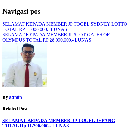
Navigasi pos
SELAMAT KEPADA MEMBER JP TOGEL SYDNEY LOTTO
TOTAL RP 11.000.000,- LUNAS
SELAMAT KEPADA MEMBER JP SLOT GATES OF
OLYMPUS TOTAL RP 28.990.000,- LUNAS
By
admin
Related Post
SELAMAT KEPADA MEMBER JP TOGEL JEPANG
TOTAL Rp 11.700.000,- LUNAS