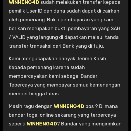
WINHENG4D
sudah melakukan transfer kepada
pemilik User ID dan dana sudah dapat di cairkan
oleh pemenang. Bukti pembayaran yang kami
berikan merupakan bukti pembayaran yang SAH
/ VALID yang langung di dapatkan melaui tanda
transfer transaksi dari Bank yang di tuju.
Kami mengucapakan banyak Terima Kasih
Kepada pemenang karena sudah
mempercayakan kami sebagai Bandar
Tepercaya yang membayar semua kemenangan
member hingga lunas.
Masih ragu dengan
WINHENG4D
bos ? Di mana
bandar togel online sekarang yang terpercaya
seperti
WINHENG4D
? Bandar yang mengirimkan