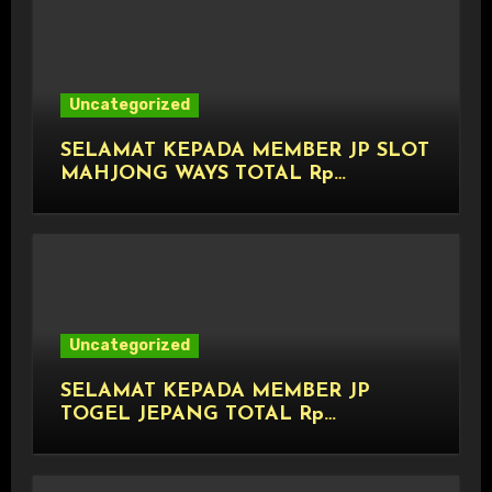
Uncategorized
SELAMAT KEPADA MEMBER JP SLOT
MAHJONG WAYS TOTAL Rp
20.000.000,- LUNAS
Uncategorized
SELAMAT KEPADA MEMBER JP
TOGEL JEPANG TOTAL Rp
11.700.000,- LUNAS