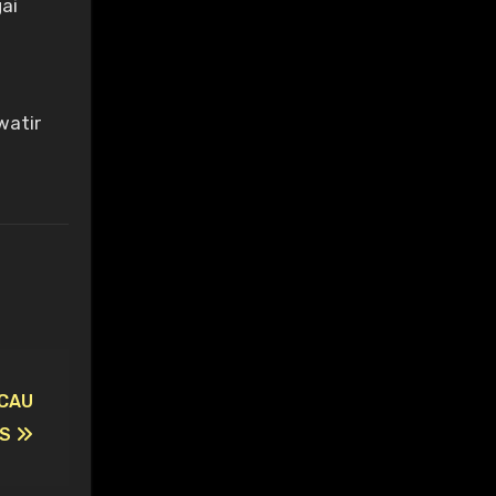
ai
watir
ACAU
AS