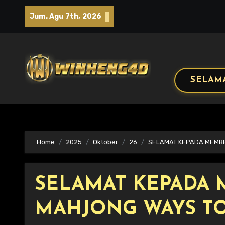
Skip
Jum. Agu 7th, 2026
to
content
SELAMA
Home
2025
Oktober
26
SELAMAT KEPADA MEMBER
SELAMAT KEPADA 
MAHJONG WAYS TOTA