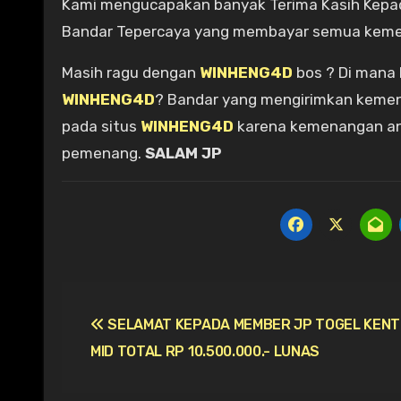
Kami mengucapakan banyak Terima Kasih Kep
Bandar Tepercaya yang membayar semua keme
Masih ragu dengan
WINHENG4D
bos ? Di mana 
WINHENG4D
? Bandar yang mengirimkan kemena
pada situs
WINHENG4D
karena kemenangan an
pemenang.
SALAM JP
Navigasi
SELAMAT KEPADA MEMBER JP TOGEL KEN
pos
MID TOTAL RP 10.500.000.- LUNAS