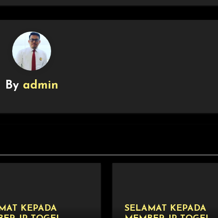
By
admin
MAT KEPADA
SELAMAT KEPADA