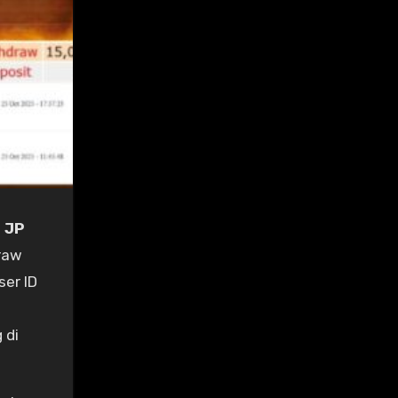
n
JP
raw
er ID
 di