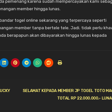
ada pemenang karena sudah mempercayakan kami sebag
nangan member hingga lunas.
bandar togel online sekarang yang terpercaya seperti
ngan member tanpa bertele tele. Jadi. tidak perlu kha
da berapapun akan dibayarakan hingga lunas kepada
TUCKY
SELAMAT KEPADA MEMBER JP TOGEL TOTO M
TOTAL RP 22.000.000.- LUN