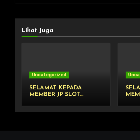
Lihat Juga
Uncategorized
Unca
SELAMAT KEPADA
SEL
MEMBER JP SLOT
MEM
SANTA’S GREAT GIFTS
HON
TOTAL Rp 17.046.000,-
TOTA
LUNAS
LUN