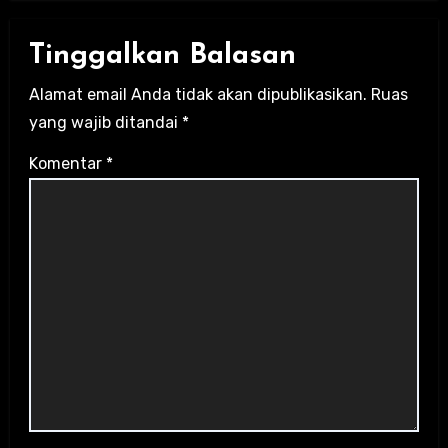
Tinggalkan Balasan
Alamat email Anda tidak akan dipublikasikan.
Ruas
yang wajib ditandai
*
Komentar
*