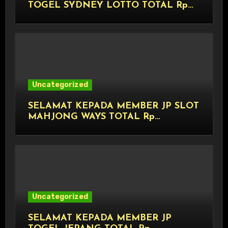
TOGEL SYDNEY LOTTO TOTAL Rp
11.140.000,- LUNAS
Uncategorized
SELAMAT KEPADA MEMBER JP SLOT
MAHJONG WAYS TOTAL Rp
20.000.000,- LUNAS
Uncategorized
SELAMAT KEPADA MEMBER JP