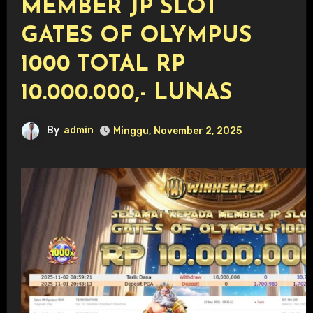
MEMBER JP SLOT
GATES OF OLYMPUS
1000 TOTAL RP
10.000.000,- LUNAS
By
admin
Minggu, November 2, 2025