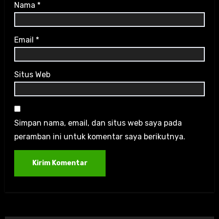
Nama
*
Email
*
Situs Web
Simpan nama, email, dan situs web saya pada
peramban ini untuk komentar saya berikutnya.