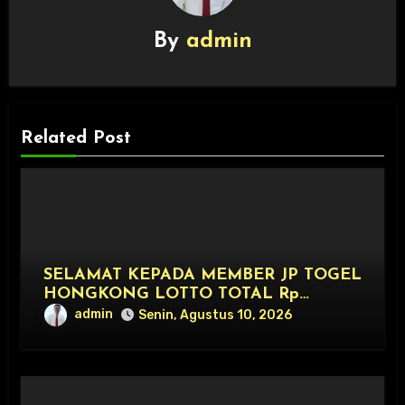
By
admin
Related Post
SELAMAT KEPADA MEMBER JP TOGEL
HONGKONG LOTTO TOTAL Rp
11.700.000,- LUNAS
admin
Senin, Agustus 10, 2026