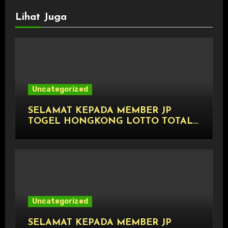
Lihat Juga
Uncategorized
SELAMAT KEPADA MEMBER JP
TOGEL HONGKONG LOTTO TOTAL
Rp 11.700.000,- LUNAS
Uncategorized
SELAMAT KEPADA MEMBER JP