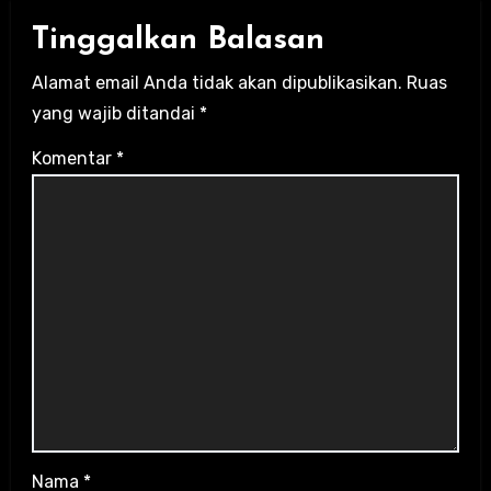
Tinggalkan Balasan
Alamat email Anda tidak akan dipublikasikan.
Ruas
yang wajib ditandai
*
Komentar
*
Nama
*