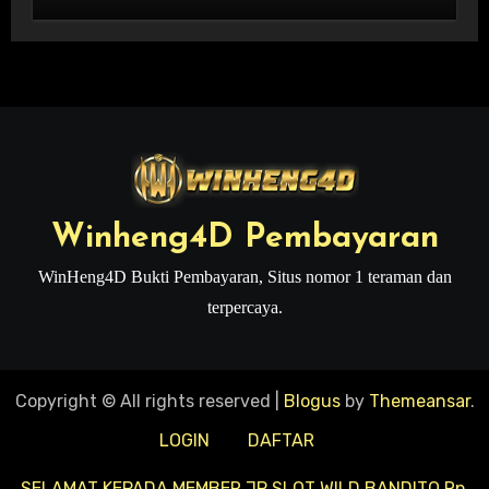
11.000.000,- LUNAS
Winheng4D Pembayaran
WinHeng4D Bukti Pembayaran, Situs nomor 1 teraman dan
terpercaya.
Copyright © All rights reserved
|
Blogus
by
Themeansar
.
LOGIN
DAFTAR
SELAMAT KEPADA MEMBER JP SLOT WILD BANDITO Rp.