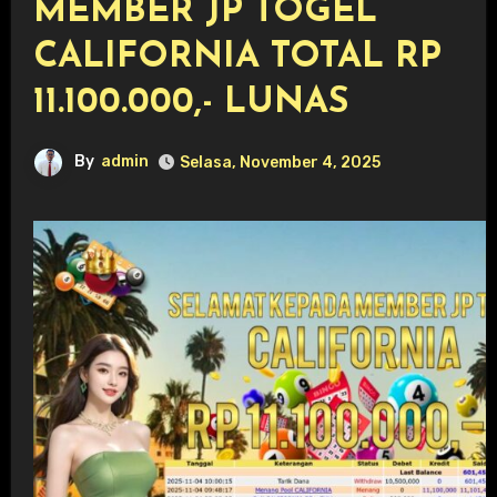
MEMBER JP TOGEL
CALIFORNIA TOTAL RP
11.100.000,- LUNAS
By
admin
Selasa, November 4, 2025