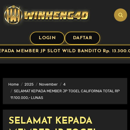
Skip
to
content
LOGIN
DAFTAR
PADA MEMBER JP SLOT WILD BANDITO Rp. 13.300.0
Home
2025
November
4
SELAMAT KEPADA MEMBER JP TOGEL CALIFORNIA TOTAL RP
11.100.000,- LUNAS
SELAMAT KEPADA