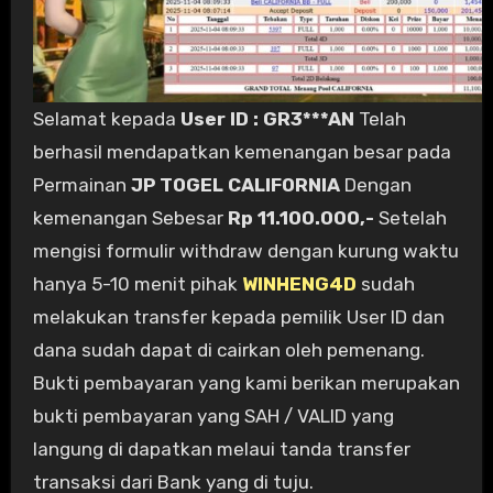
Selamat kepada
User ID : GR3***AN
Telah
berhasil mendapatkan kemenangan besar pada
Permainan
JP TOGEL CALIFORNIA
Dengan
kemenangan Sebesar
Rp 11.100.000,-
Setelah
mengisi formulir withdraw dengan kurung waktu
hanya 5-10 menit pihak
WINHENG4D
sudah
melakukan transfer kepada pemilik User ID dan
dana sudah dapat di cairkan oleh pemenang.
Bukti pembayaran yang kami berikan merupakan
bukti pembayaran yang SAH / VALID yang
langung di dapatkan melaui tanda transfer
transaksi dari Bank yang di tuju.