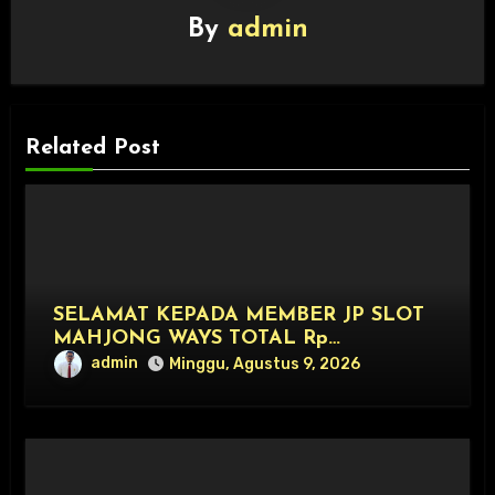
By
admin
Related Post
SELAMAT KEPADA MEMBER JP SLOT
MAHJONG WAYS TOTAL Rp
20.000.000,- LUNAS
admin
Minggu, Agustus 9, 2026