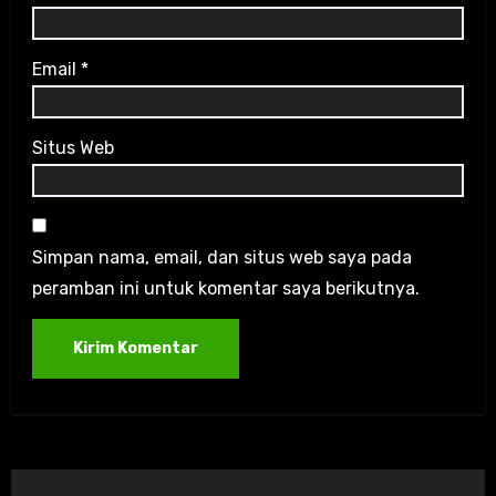
Email
*
Situs Web
Simpan nama, email, dan situs web saya pada
peramban ini untuk komentar saya berikutnya.