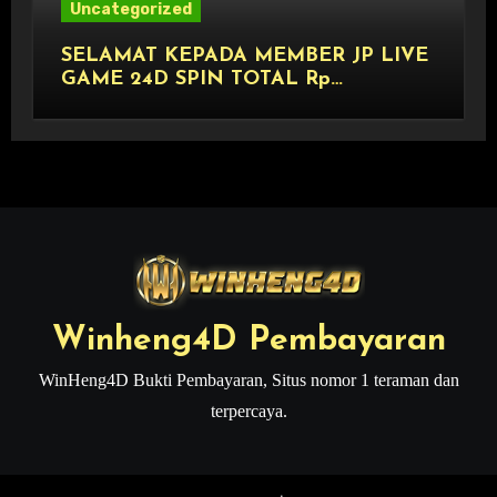
Uncategorized
SELAMAT KEPADA MEMBER JP LIVE
GAME 24D SPIN TOTAL Rp
11.500.000,- LUNAS
Winheng4D Pembayaran
WinHeng4D Bukti Pembayaran, Situs nomor 1 teraman dan
terpercaya.