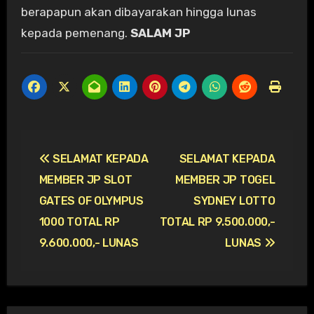
berapapun akan dibayarakan hingga lunas
kepada pemenang.
SALAM JP
Navigasi
SELAMAT KEPADA
SELAMAT KEPADA
pos
MEMBER JP SLOT
MEMBER JP TOGEL
GATES OF OLYMPUS
SYDNEY LOTTO
1000 TOTAL RP
TOTAL RP 9.500.000,-
9.600.000,- LUNAS
LUNAS