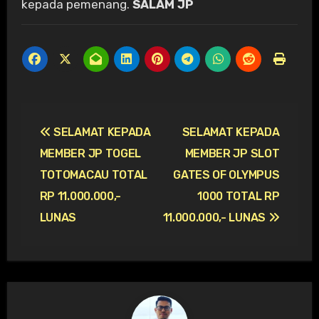
kepada pemenang.
SALAM JP
Navigasi
SELAMAT KEPADA
SELAMAT KEPADA
pos
MEMBER JP TOGEL
MEMBER JP SLOT
TOTOMACAU TOTAL
GATES OF OLYMPUS
RP 11.000.000,-
1000 TOTAL RP
LUNAS
11.000.000,- LUNAS