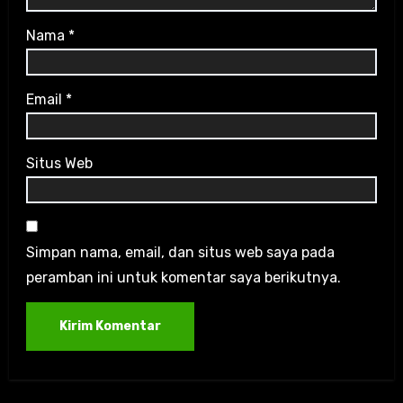
Nama
*
Email
*
Situs Web
Simpan nama, email, dan situs web saya pada
peramban ini untuk komentar saya berikutnya.