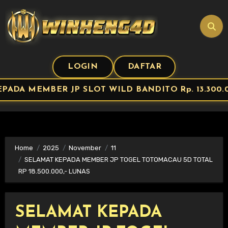
Skip
to
content
LOGIN
DAFTAR
PADA MEMBER JP SLOT WILD BANDITO Rp. 13.300.0
Home
2025
November
11
SELAMAT KEPADA MEMBER JP TOGEL TOTOMACAU 5D TOTAL
RP 18.500.000,- LUNAS
SELAMAT KEPADA