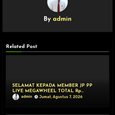
By
admin
Related Post
SELAMAT KEPADA MEMBER JP PP
LIVE MEGAWHEEL TOTAL Rp
11.000.000,- LUNAS
admin
Jumat, Agustus 7, 2026