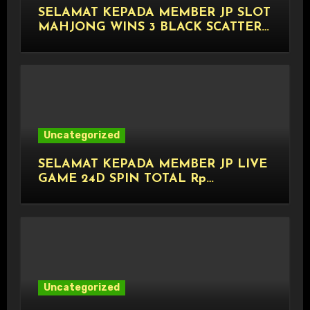
SELAMAT KEPADA MEMBER JP SLOT
MAHJONG WINS 3 BLACK SCATTER
TOTAL Rp 10.000.000,- LUNAS
Uncategorized
SELAMAT KEPADA MEMBER JP LIVE
GAME 24D SPIN TOTAL Rp
11.500.000,- LUNAS
Uncategorized