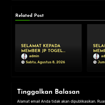
Related Post
SELAMAT KEPADA
SELA
MEMBER JP TOGEL
MEMB
SINGAPORE TOTAL Rp
MEGA
admin
a
33.510.000,- LUNAS
11.00
Sabtu, Agustus 8, 2026
Juma
Tinggalkan Balasan
Alamat email Anda tidak akan dipublikasikan.
Ruas