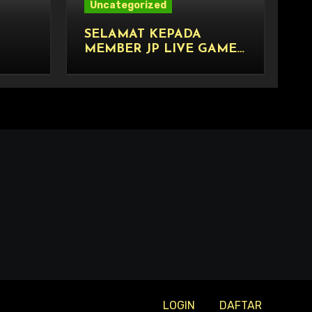
Uncategorized
SELAMAT KEPADA
MEMBER JP LIVE GAME
24D SPIN TOTAL Rp
TAL
11.500.000,- LUNAS
AS
LOGIN
DAFTAR