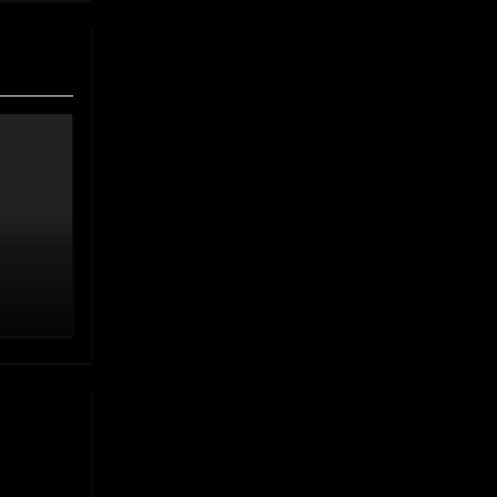
AL
AS