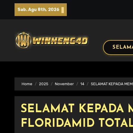
Skip
Sab. Agu 8th, 2026
to
content
SELAMA
Home
2025
November
14
SELAMAT KEPADA MEMBE
SELAMAT KEPADA 
FLORIDAMID TOTAL 