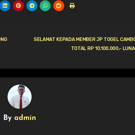
ONG
SELAMAT KEPADA MEMBER JP TOGEL CAMB
TOTAL RP 10.100.000,- LUN
By
admin