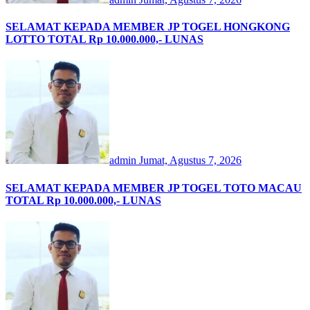
SELAMAT KEPADA MEMBER JP TOGEL HONGKONG
LOTTO TOTAL Rp 10.000.000,- LUNAS
admin
Jumat, Agustus 7, 2026
SELAMAT KEPADA MEMBER JP TOGEL TOTO MACAU
TOTAL Rp 10.000.000,- LUNAS