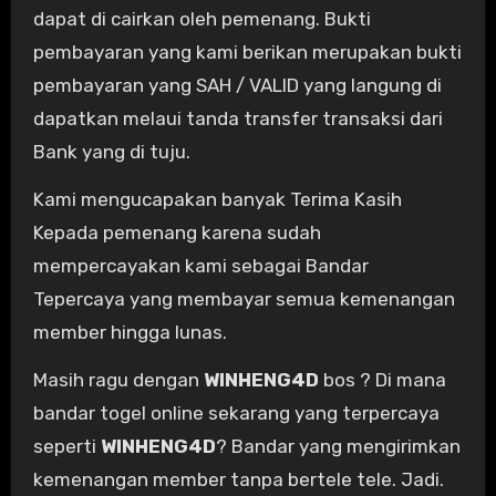
dapat di cairkan oleh pemenang. Bukti
pembayaran yang kami berikan merupakan bukti
pembayaran yang SAH / VALID yang langung di
dapatkan melaui tanda transfer transaksi dari
Bank yang di tuju.
Kami mengucapakan banyak Terima Kasih
Kepada pemenang karena sudah
mempercayakan kami sebagai Bandar
Tepercaya yang membayar semua kemenangan
member hingga lunas.
Masih ragu dengan
WINHENG4D
bos ? Di mana
bandar togel online sekarang yang terpercaya
seperti
WINHENG4D
? Bandar yang mengirimkan
kemenangan member tanpa bertele tele. Jadi.