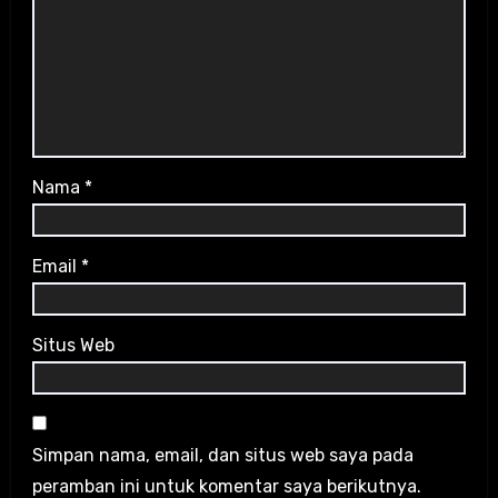
Nama
*
Email
*
Situs Web
Simpan nama, email, dan situs web saya pada
peramban ini untuk komentar saya berikutnya.