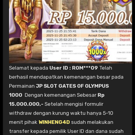
Selamat kepada
User ID : ROM***O9
Telah
berhasil mendapatkan kemenangan besar pada
Permainan
JP SLOT GATES OF OLYMPUS
1000
Dengan kemenangan Sebesar
Rp
15.000.000,-
Setelah mengisi formulir
withdraw dengan kurung waktu hanya 5-10
menit pihak
WINHENG4D
sudah melakukan
transfer kepada pemilik User ID dan dana sudah