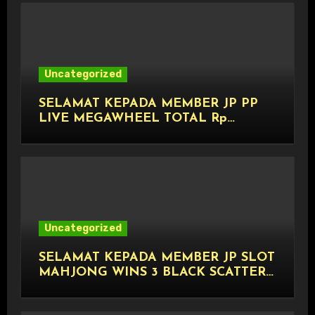
Uncategorized
SELAMAT KEPADA MEMBER JP PP
LIVE MEGAWHEEL TOTAL Rp
11.000.000,- LUNAS
Uncategorized
SELAMAT KEPADA MEMBER JP SLOT
MAHJONG WINS 3 BLACK SCATTER
TOTAL Rp 10.000.000,- LUNAS