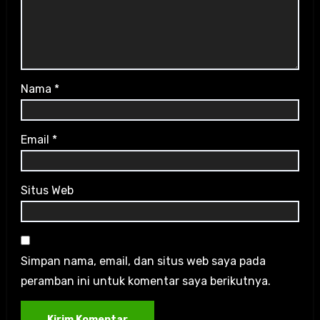
Nama
*
Email
*
Situs Web
Simpan nama, email, dan situs web saya pada
peramban ini untuk komentar saya berikutnya.