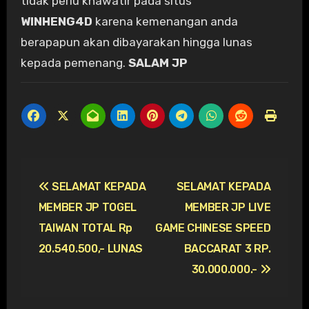
tidak perlu khawatir pada situs
WINHENG4D
karena kemenangan anda
berapapun akan dibayarakan hingga lunas
kepada pemenang.
SALAM JP
Navigasi
SELAMAT KEPADA
SELAMAT KEPADA
pos
MEMBER JP TOGEL
MEMBER JP LIVE
TAIWAN TOTAL Rp
GAME CHINESE SPEED
20.540.500,- LUNAS
BACCARAT 3 RP.
30.000.000.-