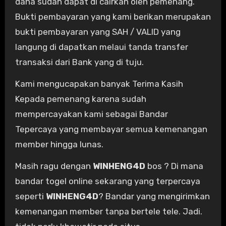
dana sudah dapat di cairkan oleh pemenang.
Bukti pembayaran yang kami berikan merupakan
bukti pembayaran yang SAH / VALID yang
langung di dapatkan melaui tanda transfer
transaksi dari Bank yang di tuju.
Kami mengucapakan banyak Terima Kasih
Kepada pemenang karena sudah
mempercayakan kami sebagai Bandar
Tepercaya yang membayar semua kemenangan
member hingga lunas.
Masih ragu dengan
WINHENG4D
bos ? Di mana
bandar togel online sekarang yang terpercaya
seperti
WINHENG4D
? Bandar yang mengirimkan
kemenangan member tanpa bertele tele. Jadi.