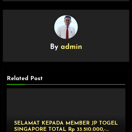
By
admin
Related Post
SELAMAT KEPADA MEMBER JP TOGEL
SINGAPORE TOTAL Rp 33.510.000,-