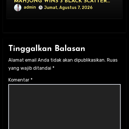
MAHJONG WINS 3 BLACK SCATTER
TOTAL Rp 10.000.000,- LUNAS
admin
Jumat, Agustus 7, 2026
Tinggalkan Balasan
Alamat email Anda tidak akan dipublikasikan.
Ruas
yang wajib ditandai
*
Komentar
*