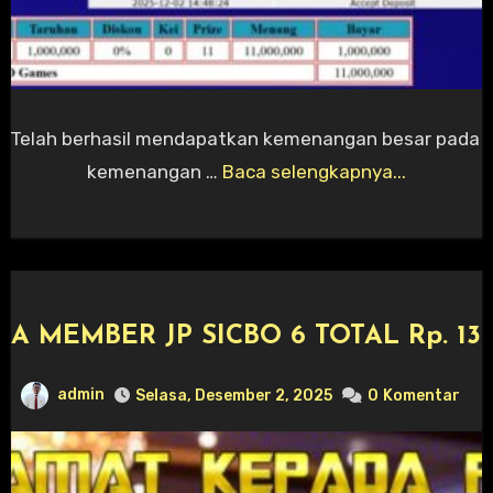
8
Telah berhasil mendapatkan kemenangan besar pada 
kemenangan …
Baca selengkapnya...
 MEMBER JP SICBO 6 TOTAL Rp. 13.
admin
Selasa, Desember 2, 2025
0
Komentar