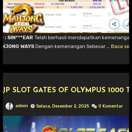
ID : SIN***EAR
Telah berhasil mendapatkan kemenangan
MAHJONG WAYS
Dengan kemenangan Sebesar …
Baca sel
P SLOT GATES OF OLYMPUS 1000 TOTA
admin
Selasa, Desember 2, 2025
0
Komentar