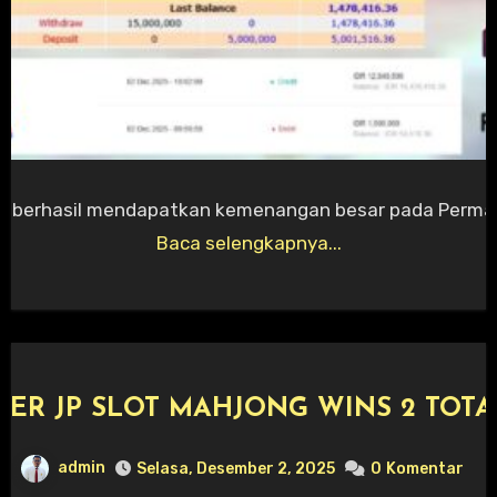
h berhasil mendapatkan kemenangan besar pada Perm
Baca selengkapnya...
R JP SLOT MAHJONG WINS 2 TOTAL R
admin
Selasa, Desember 2, 2025
0
Komentar