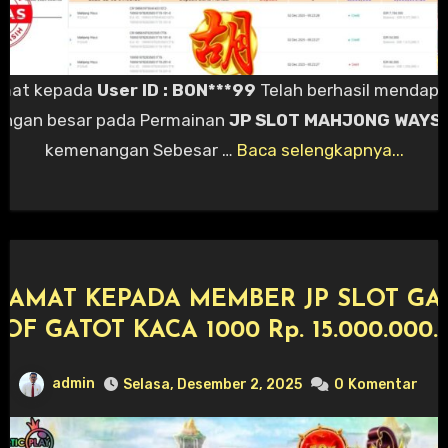
amat kepada
User ID : BON***99
Telah berhasil mendap
ngan besar pada Permainan
JP SLOT MAHJONG WAY
kemenangan Sebesar …
Baca selengkapnya...
LAMAT KEPADA MEMBER JP SLOT GA
OF GATOT KACA 1000 Rp. 15.000.000.-
admin
Selasa, Desember 2, 2025
0
Komentar