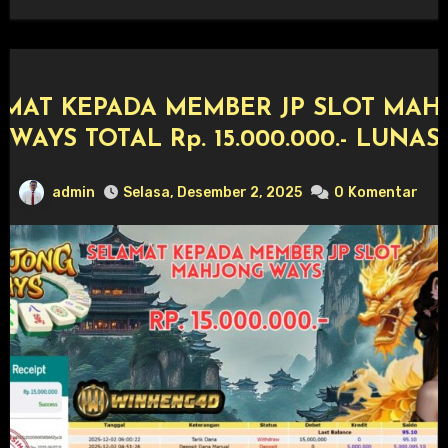
AMAT KEPADA MEMBER JP SLOT MAH
WAYS TOTAL Rp. 15.000.000.- LUNAS
admin
Selasa, Desember 2, 2025
0
Komentar