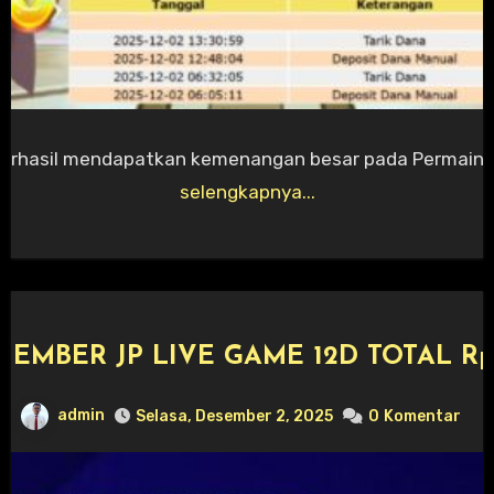
berhasil mendapatkan kemenangan besar pada Permain
selengkapnya...
MBER JP LIVE GAME 12D TOTAL Rp. 
admin
Selasa, Desember 2, 2025
0
Komentar