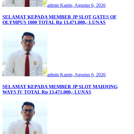
admin
Kamis, Agustus 6, 2026
SELAMAT KEPADA MEMBER JP SLOT GATES OF
OLYMPUS 1000 TOTAL Rp 13.471.000,- LUNAS
admin
Kamis, Agustus 6, 2026
SELAMAT KEPADA MEMBER JP SLOT MAHJONG
WAYS IV TOTAL Rp 13.471.000,- LUNAS