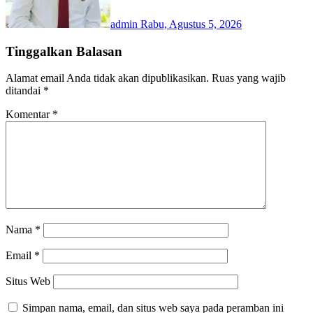
admin
Rabu, Agustus 5, 2026
Tinggalkan Balasan
Alamat email Anda tidak akan dipublikasikan.
Ruas yang wajib
ditandai
*
Komentar
*
Nama
*
Email
*
Situs Web
Simpan nama, email, dan situs web saya pada peramban ini