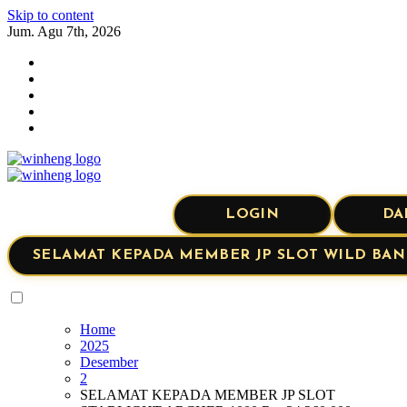
Skip to content
Jum. Agu 7th, 2026
Winheng4D Pembayaran
WinHeng4D Bukti Pembayaran, Situs nomor 1 teraman dan
terpercaya.
Winheng4D Pembayaran
WinHeng4D Bukti Pembayaran, Situs nomor 1 teraman dan
LOGIN
DA
terpercaya.
SELAMAT KEPADA MEMBER JP SLOT WILD BANDIT
Home
2025
Desember
2
SELAMAT KEPADA MEMBER JP SLOT