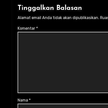
Tinggalkan Balasan
Alamat email Anda tidak akan dipublikasikan.
Ruas
Komentar
*
Nama
*