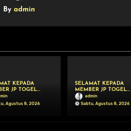
By
admin
MAT KEPADA
SELAMAT KEPADA
ER JP TOGEL
MEMBER JP TOGEL
NG TOTAL Rp
SINGAPORE TOTAL 
dmin
admin
0.000,- LUNAS
33.510.000,- LUNAS
u, Agustus 8, 2026
Sabtu, Agustus 8, 2026