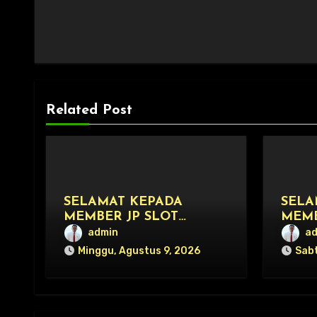
Related Post
SELAMAT KEPADA
SELA
MEMBER JP SLOT
MEMB
MAHJONG WAYS TOTAL
JEPA
admin
a
Rp 20.000.000,- LUNAS
11.70
Minggu, Agustus 9, 2026
Sabt