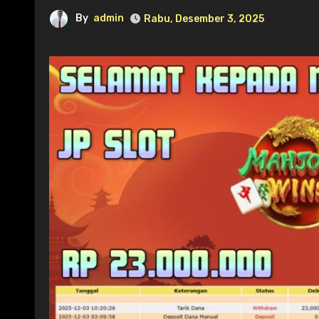
By
admin
Rabu, Desember 3, 2025