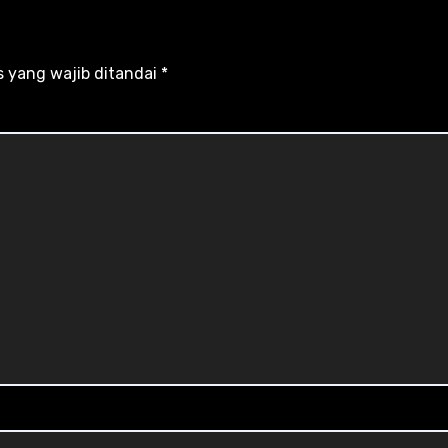
 yang wajib ditandai
*