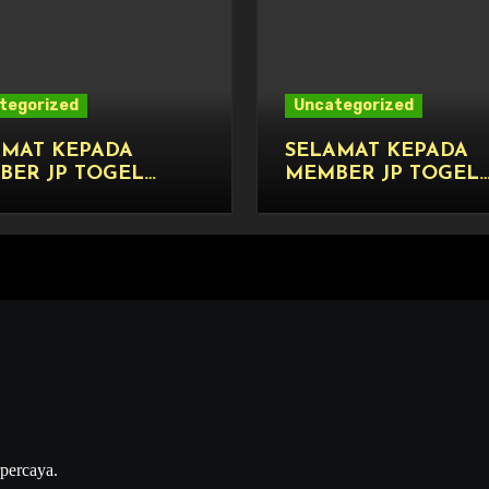
tegorized
Uncategorized
AMAT KEPADA
SELAMAT KEPADA
BER JP TOGEL
MEMBER JP TOGEL
NG TOTAL Rp
SINGAPORE TOTAL 
00.000,- LUNAS
33.510.000,- LUNAS
percaya.