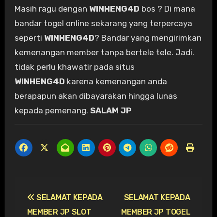
Masih ragu dengan
WINHENG4D
bos ? Di mana
bandar togel online sekarang yang terpercaya
seperti
WINHENG4D
? Bandar yang mengirimkan
kemenangan member tanpa bertele tele. Jadi.
tidak perlu khawatir pada situs
WINHENG4D
karena kemenangan anda
berapapun akan dibayarakan hingga lunas
kepada pemenang.
SALAM JP
Navigasi
SELAMAT KEPADA
SELAMAT KEPADA
pos
MEMBER JP SLOT
MEMBER JP TOGEL