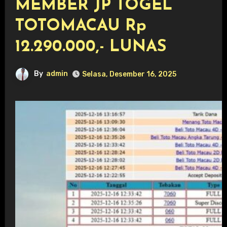
MEMBER JP TOGEL
TOTOMACAU Rp
12.290.000,- LUNAS
By
admin
Selasa, Desember 16, 2025