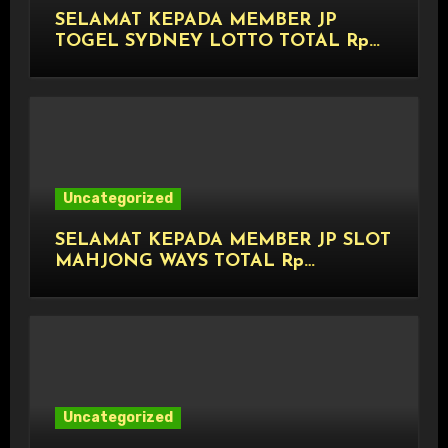
SELAMAT KEPADA MEMBER JP
TOGEL SYDNEY LOTTO TOTAL Rp
11.140.000,- LUNAS
Uncategorized
SELAMAT KEPADA MEMBER JP SLOT
MAHJONG WAYS TOTAL Rp
20.000.000,- LUNAS
Uncategorized