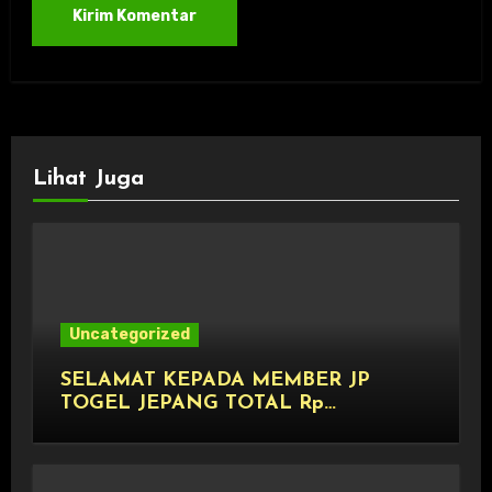
Lihat Juga
Uncategorized
SELAMAT KEPADA MEMBER JP
TOGEL JEPANG TOTAL Rp
11.700.000,- LUNAS