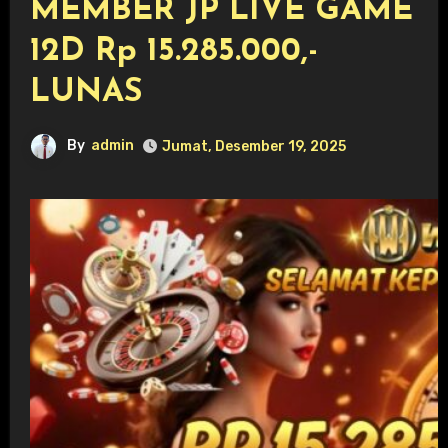
MEMBER JP LIVE GAME
12D Rp 15.285.000,-
LUNAS
By
admin
Jumat, Desember 19, 2025