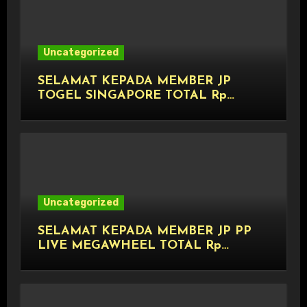
Uncategorized
SELAMAT KEPADA MEMBER JP
TOGEL SINGAPORE TOTAL Rp
33.510.000,- LUNAS
Uncategorized
SELAMAT KEPADA MEMBER JP PP
LIVE MEGAWHEEL TOTAL Rp
11.000.000,- LUNAS