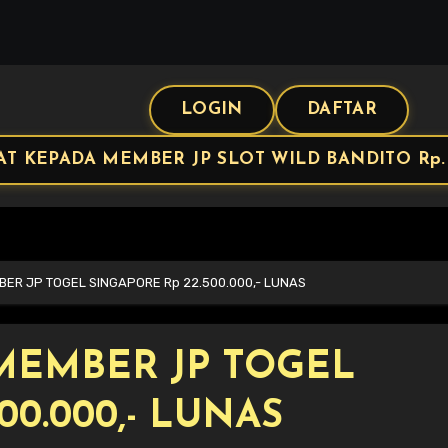
LOGIN
DAFTAR
T KEPADA MEMBER JP SLOT WILD BANDITO Rp. 13
ER JP TOGEL SINGAPORE Rp 22.500.000,- LUNAS
MEMBER JP TOGEL
00.000,- LUNAS