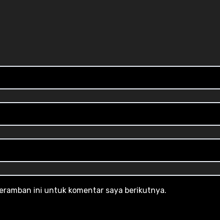
eramban ini untuk komentar saya berikutnya.