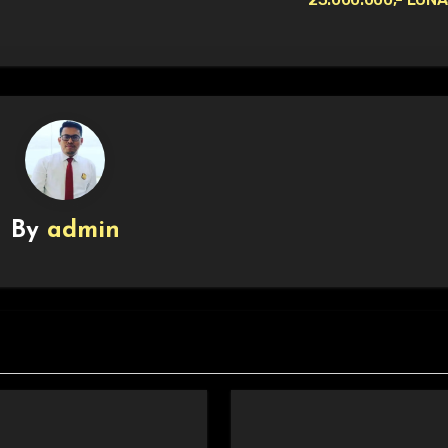
By
admin