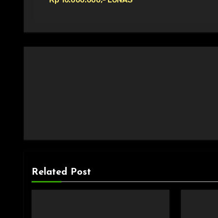
Related Post