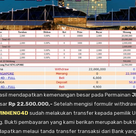
hasil mendapatkan kemenangan besar pada Permainan
J
sar
Rp 22.500.000,-
Setelah mengisi formulir withdra
WINHENG4D
sudah melakukan transfer kepada pemilik Us
g. Bukti pembayaran yang kami berikan merupakan bukti
apatkan melaui tanda transfer transaksi dari Bank yang