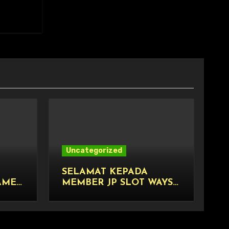
Uncategorized
SELAMAT KEPADA
AME
MEMBER JP SLOT WAYS
OF THE QILIN TOTAL Rp
15.000.000,- LUNAS