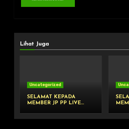
Lihat Juga
Uncategorized
Unca
SELAMAT KEPADA
SEL
MEMBER JP PP LIVE
MEMB
MEGAWHEEL TOTAL Rp
MAH
11.000.000,- LUNAS
BLAC
Rp 1