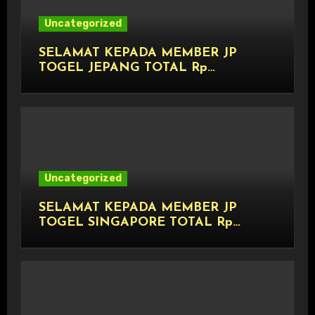
Uncategorized
SELAMAT KEPADA MEMBER JP
TOGEL JEPANG TOTAL Rp
11.700.000,- LUNAS
Uncategorized
SELAMAT KEPADA MEMBER JP
TOGEL SINGAPORE TOTAL Rp
33.510.000,- LUNAS