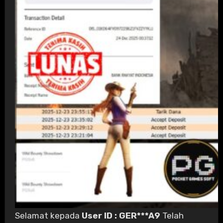
Selamat kepada
User ID : GER***A9
Telah