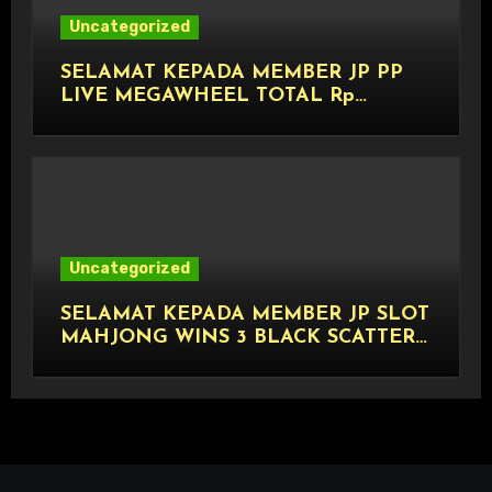
Uncategorized
SELAMAT KEPADA MEMBER JP PP
LIVE MEGAWHEEL TOTAL Rp
11.000.000,- LUNAS
Uncategorized
SELAMAT KEPADA MEMBER JP SLOT
MAHJONG WINS 3 BLACK SCATTER
TOTAL Rp 10.000.000,- LUNAS