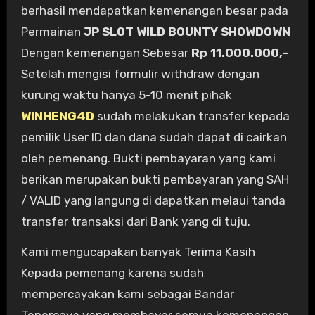
berhasil mendapatkan kemenangan besar pada
Permainan
JP SLOT WILD BOUNTY SHOWDOWN
Dengan kemenangan Sebesar
Rp 11.000.000,-
Setelah mengisi formulir withdraw dengan
kurung waktu hanya 5-10 menit pihak
WINHENG4D
sudah melakukan transfer kepada
pemilik User ID dan dana sudah dapat di cairkan
oleh pemenang. Bukti pembayaran yang kami
berikan merupakan bukti pembayaran yang SAH
/ VALID yang langung di dapatkan melaui tanda
transfer transaksi dari Bank yang di tuju.
Kami mengucapakan banyak Terima Kasih
Kepada pemenang karena sudah
mempercayakan kami sebagai Bandar
Tepercaya yang membayar semua kemenangan